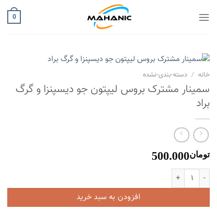
Ski
t
0
conten
خانه
/
دسته-بندی-نشده
سمینار مشترک بروس لیپتون جو دیسپنزا و گرگ
براد
تومان
500.000
سمینار مشترک بروس لیپتون جو دیسپنزا و گرگ براد عدد
افزودن به سبد خرید