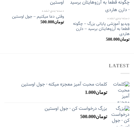
دسته-بندی-نشده
وقتی دعا میکنیم – جول اوستین
دسته-بندی-نشده
تومان
500.000
ویدیو آموزشی پایانی بزرگ – چگونه
قطعا به آرزوهایتان برسید – دارن
هاردی
تومان
500.000
LATEST
کلمات محبت آمیز معجزه میکنه - جول اوستین
تومان
1.000
بزرگ درخواست کن - جول اوستین
تومان
500.000