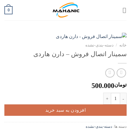
Ski
0
t
conten
خانه
/
دسته-بندی-نشده
سمینار اتصال فروش – دارن هاردی
تومان
500.000
سمینار اتصال فروش - دارن هاردی عدد
افزودن به سبد خرید
دسته ها:
دسته-بندی-نشده