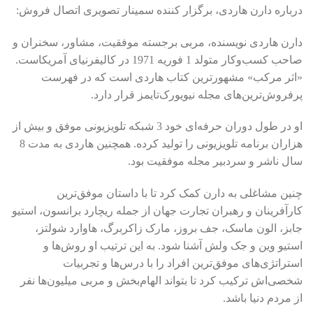
درباره دارن هاردی، برگزار کننده سمینار تصویری اتصال فروش:
دارن هاردی نویسنده، مربی برجسته موفقیت، مشاور، سخنران و
صاحب کسب‌وکار متولد 1 فوریه 1971 در کالیفرنیای آمریکاست.
«اثر مرکب» مشهورترین کتاب هاردی است که در فهرست
پرفروش‌ترین‌های مجله نیویورک‌تایمز قرار دارد.
او در طول دوران حرفه‌ای خود 3 شبکه تلویزیونی موفق و بیش از
هزاران برنامه تلویزیونی را تولید کرده. همچنین هاردی به مدت 8
سال ناشر و سردبیر مجله موفقیت بود.
چنین مشاغلی به دارن کمک کرد تا با داستان موفق‌ترین
کارآفرینان و رهبران تجارت جهان از جمله ریچارد برانسون، استیو
جابز، الون ماسک، جف بروز، مارک زاکربرگ، هاوارد شولتز،
استیو وین و جک ولش آشنا شود. به این ترتیب او روش‌ها و
استراتژی‌های موفق‌ترین افراد را با درس‌ها و تجربیات
شخصی‌اش ترکیب کرد تا بتواند الهام‌بخش و مربی میلیون‌ها نفر
از مردم دنیا باشد.