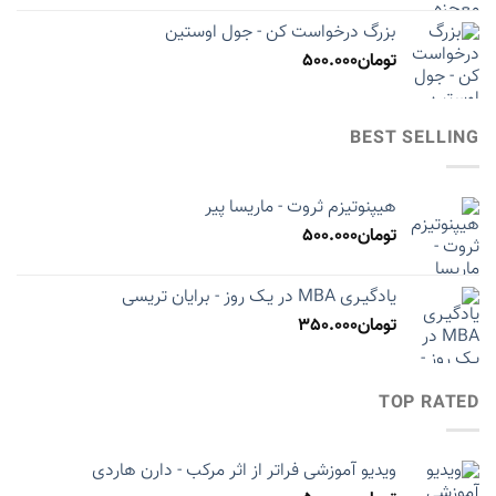
بزرگ درخواست کن - جول اوستین
تومان
500.000
BEST SELLING
هیپنوتیزم ثروت - ماریسا پیر
تومان
500.000
یادگیـری MBA در یـک روز - برایان تریسی
تومان
350.000
TOP RATED
ویدیو آموزشی فراتر از اثر مرکب - دارن هاردی