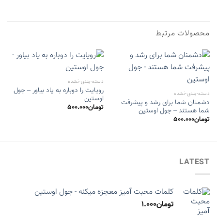
محصولات مرتبط
دسته-بندی-نشده
رویایت را دوباره به یاد بیاور – جول
دسته-بندی-نشده
اوستین
دشمنان شما برای رشد و پیشرفت
تومان
500.000
شما هستند – جول اوستین
تومان
500.000
LATEST
کلمات محبت آمیز معجزه میکنه - جول اوستین
تومان
1.000