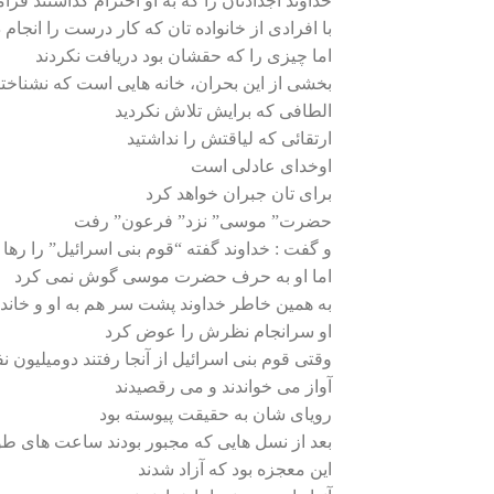
خداوند اجدادتان را که به او احترام گذاشتند فر
با افرادی از خانواده‌ تان که کار درست را انجام د
اما چیزی را که حقشان بود دریافت نکردند
بخشی از این بحران، خانه هایی است که نشناختی
الطافی که برایش تلاش نکردید
ارتقائی که لیاقتش را نداشتید
اوخدای عادلی است
برای تان جبران خواهد کرد
حضرت” موسی” نزد” فرعون” رفت
و گفت : خداوند گفته “قوم بنی اسرائیل” را رها 
اما او به حرف حضرت موسی گوش نمی کرد
به همین خاطر خداوند پشت سر هم به او و خان
او سرانجام نظرش را عوض کرد
وقتی قوم بنی اسرائیل از آنجا رفتند دومیلیون ن
آواز می خواندند و می رقصیدند
رویای شان به حقیقت پیوسته بود
بعد از نسل هایی که مجبور بودند ساعت های طو
این معجزه بود که آزاد شدند