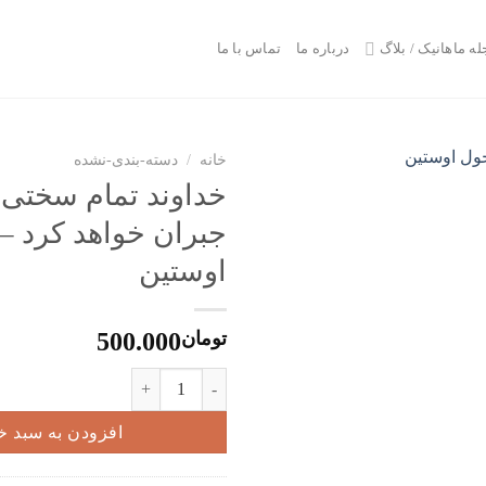
له ماهانیک / بلاگ
درباره ما
تماس با ما
خانه
/
دسته-بندی-نشده
خداوند تمام سختی ه
جبران خواهد کرد –
اوستین
تومان
500.000
خداوند تمام سختی ها را جبران خواه
افزودن به سبد خ