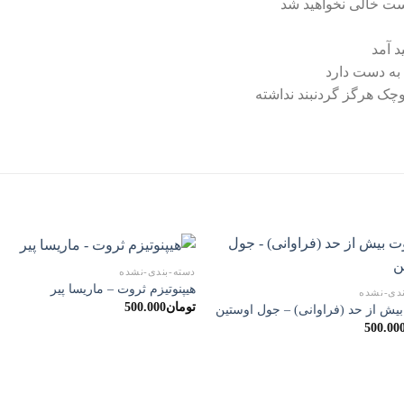
دست خالی نخواهید شد
د آمد
 به دست دارد
وچک هرگز گردنبند نداشته
دسته-بندی-نشده
هیپنوتیزم ثروت – ماریسا پیر
ندی-نشده
تومان
500.000
یش از حد (فراوانی) – جول اوستین
500.00