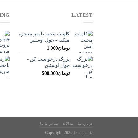
ING
LATEST
کلمات محبت آمیز معجزه
میکنه - جول اوستین
تومان
1.000
بزرگ درخواست کن -
جول اوستین
تومان
500.000
درباره ما
مقالات
تماس با ما
Copyright 2026 ©
mahanic