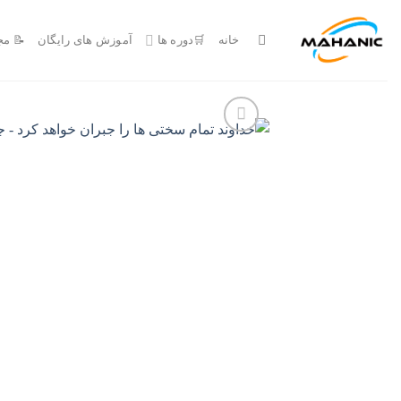
Ski
t
خانه
🛒دوره ها
آموزش های رایگان
📝 مج
conten