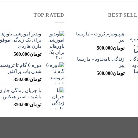
TOP RATED
BEST SELL
هیپنوتیزم ثروت - ماریسا
ویدیو آموزشی باورها
پیر
برای یک زندگی موفق 
دارن هاردی
تومان
500.000
تومان
500.000
زندگی نامحدود - ماریسا
پیر
دوره 6 گام تا ثروتمند
شدن باب پراکتور
تومان
500.000
تومان
350.000
با جریان زندگی جاری
باشید - استر هیکس
تومان
350.000