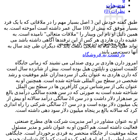
0
توضیحات
سبد خرید
نظرات (0)
طبق گفته خودش این 3 اصل بسیار مهم را در ملاقاتی که با یک فرد
بسیار موفق که بیش از 100 سال عمر داشته است آموخته است. به
همین دلیل او نام این وبینار را “ملاقات متعالی” نامیده است. به
عقیده دارن هاردی هر کس از این ترفندها آگاهی داشته باشد می
هیچ محصولی در سبد خرید نیست.
تواند طی چند ماه به نتایجی دست یابد که دیگران طی چند سال به
آنها دست می یابند.
بازگشت به فروشگاه
امروز دارن هاردی بر روی صندلی می نشیند که زمانی جایگاه
کلمنت استون و ناپلئون هیل بوده است. بیش از شانزده سال است
که دارن هاردی به عنوان یکی از سردمداران علم موفقیت و رشد
شخصی در سطح بین المللی شناخته شده است. همچنین او به
عنوان یکی از سرشناس ترین کارآفرین ها در سطح بین الملل
شناخته شده است به صورتی که در سن هجده سالگی درآمدی بالغ
بر صدهزار دلار داشت و در سن 24 سالگی درآمد سالانه او بیش از
یک میلیون دلار بوده است و در سن 27 سالگی شرکتی را راه اندازی
کرد که سالانه بالغ بر پنجاه میلیون دلار سود دهی داشته است.
او به عنوان مشاور در امر مدیریت شرکت های مطرح صنعتی
فعالیت داشته است. هم اکنون او به عنوان ناشر و مدیر مسئول
مجله موفقیت از جایگاه منحصر به فردی برخوردار است. جایگاهی
که شرایطی را برای او فراهم کرده است که با کارشناسان حوزه