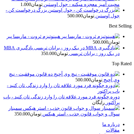
محبت آمیز معجزه میکنه - جول اوستین
تومان
1.000
بزرگ درخواست کن -
جول اوستین
تومان
500.000
Best Selling
هیپنوتیزم ثروت - ماریسا پیر
تومان
500.000
یادگیـری MBA
در یـک روز - برایان تریسی
تومان
350.000
Top Rated
ده قانون موفقیت - نیچ
وی آچیج
تومان
500.000
دوره چگونه فرد مورد علاقه تان را وارد زندگی تان کنید - باب
پراکتور
رایگان
سمینار
سوال و جواب قانون جذب - استر هیکس
تومان
350.000
درباره ما
مقالات