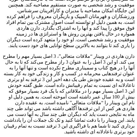
موفقیت و رشد شخصی به صورت مستقیم مصاحبه کند. همچنین
این جایگاه امکان مصاحبه با مدیران و کارآفرینان سرشناس،
ورزشکاران و قهرمانان المپیک و بازیگران معروف را فراهم کرده
است. به همین دلیل او توانسته است اصول مشترک بین تمام افراد
فوق موفق را پیدا کند و آنها را به اشتراک بگذارد. دارن هاردی
همواره در حال یافتن بهترین روش ها و استراتژی ها در زمینه
موفقیت و رشد شخصی است. او خود را متعهد کرده است دیگران
را یاری کند تا بتوانند به بالاترین سطح توانایی های خود دست یابند.
دارن هاردی در وبینار “ملاقات متعالی”، 3 اصل بسیار مهم را مطرح
می کند. او این 3 اصل را به عنوان 3 راز مطرح می‌کند که تا به حال
آنها را در هیچ کتاب و سمیناری مطرح نکرده است و تنها آنها را به
عنوان ترفندهایی محرمانه در کسب و کار و زندگی خود به کار بسته
است و به عقیده خودش طی یک دهه اخیر این 3 ترفند به او برتری
ناعادلانه ای نسبت به تمام رقیبانش داده است. طبق گفته خودش
این 3 اصل بسیار مهم را در ملاقاتی که با یک فرد بسیار موفق که
بیش از 100 سال عمر داشته است آموخته است. به همین دلیل او
نام این وبینار را “ملاقات متعالی” نامیده است. به عقیده دارن
هاردی هر کس از این ترفندها آگاهی داشته باشد می تواند طی چند
ماه به نتایجی دست یابد که دیگران طی چند سال به آنها دست می
یابند. این وبینار را با دقت تماشا کنید و تک تک جملات آن را یادداشت
برداری کنید تا شما هم با فراگیری این 3 ترفند نسبت به تمام رقیبان
خود برتری ناعادلانه ای داشته باشید.