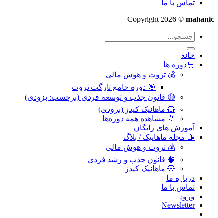
تماس با ما
Copyright 2026 ©
mahanic
جستجو
برای:
خانه
🛒دوره ها
💰 ثروت و هوش مالی
🎯 دوره جامع تارگت ثروت
🟡 قانون جذب و توسعه فردی (برچسب: بزودی)
🧸 ماهانیک کیدز (بزودی)
📁 مشاهده همه دوره‌ها
آموزش های رایگان
📝 مجله ماهانیک / بلاگ
💰 ثروت و هوش مالی
🧠 قانون جذب و رشد فردی
🧸 ماهانیک کیدز
درباره ما
تماس با ما
ورود
Newsletter