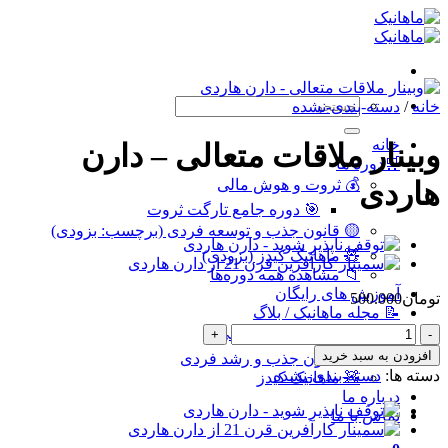
Skip
to
content
جستجو
خانه
/
دسته-بندی-نشده
برای:
خانه
وبینار ملاقات متعالی – دارن
🛒دوره ها
💰 ثروت و هوش مالی
هاردی
🎯 دوره جامع تارگت ثروت
🟡 قانون جذب و توسعه فردی (برچسب: بزودی)
🧸 ماهانیک کیدز (بزودی)
📁 مشاهده همه دوره‌ها
آموزش های رایگان
تومان
500.000
📝 مجله ماهانیک / بلاگ
وبینار
💰 ثروت و هوش مالی
ملاقات
افزودن به سبد خرید
🧠 قانون جذب و رشد فردی
متعالی
دسته ها:
دسته-بندی-نشده
🧸 ماهانیک کیدز
-
درباره ما
دارن
تماس با ما
هاردی
عدد