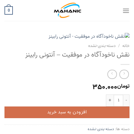
Ski
t
0
conten
خانه
/
دسته-بندی-نشده
نقش ناخودآگاه در موفقیت – آنتونی رابینز
350.000
تومان
نقش ناخودآگاه در موفقیت - آنتونی رابینز عدد
افزودن به سبد خرید
دسته ها:
دسته-بندی-نشده