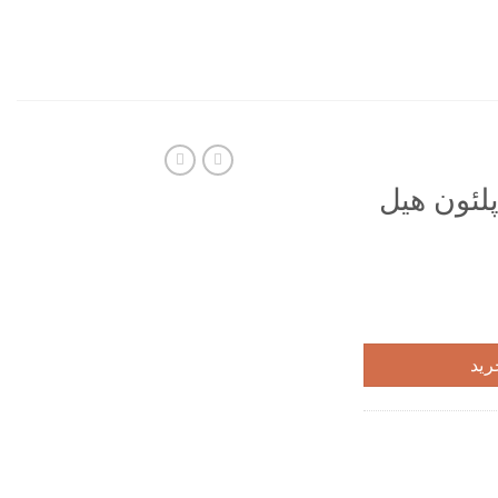
پلئون هیل
رید