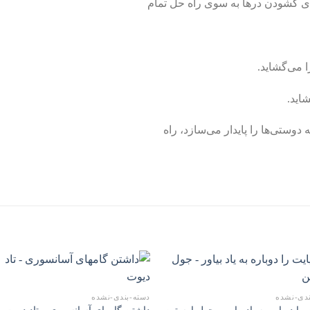
رای گشودن درها به سوی راه حل تمام
ا می‌گشاید.
اید.
وستی‌ها را پایدار می‌سازد، راه
ندی-نشده
دسته-بندی-نشده
 را دوباره به یاد بیاور – جول اوستین
داشتن گامهای آسانسوری – تاد دیوت