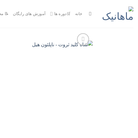
Ski
t
خانه
🛒دوره ها
آموزش های رایگان
📝 مج
conten