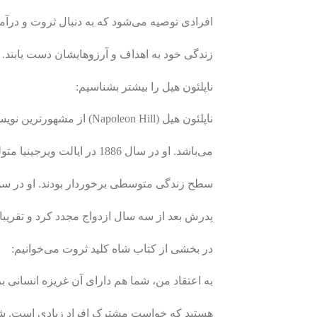
افرادی توصیه می‌شود که به دنبال ثروت و درآمد
زندگی خود به اهداف و آرزوهایشان دست یابند.
ناپلئون هیل را بیشتر بشناسیم:
ناپلئون هیل (Napoleon Hill) از مشهورترین نویسندگان آثار موفقیت و خودیاری
می‌باشد. او در سال 1886 در ایالت ویرجینیا متولد شد. شغل پدر او آهنگری بود و از
سطح زندگی متوسطی برخوردار بودند. او در سن 10 سالگی مادرش را از دست دا
پدرش بعد از سه سال ازدواج مجدد کرد و تقریبا ا
در بخشی از کتاب شاه کلید ثروت می‌خوانیم:
به اعتقاد من، شما هم دارای آن غریزه انسانی 
هستید که خواست مشترک افراد زیادی است. شما