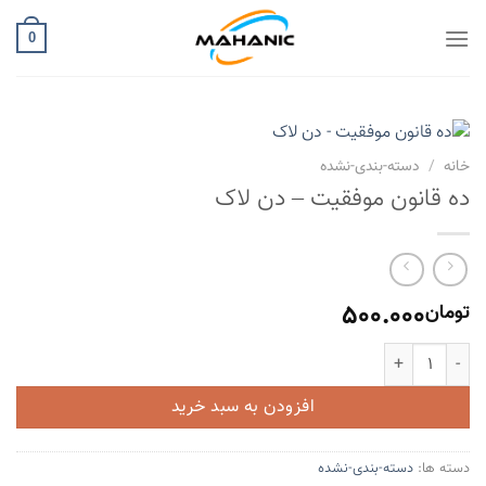
Ski
t
0
conten
خانه
/
دسته-بندی-نشده
ده قانون موفقیت – دن لاک
500.000
تومان
ده قانون موفقیت - دن لاک عدد
افزودن به سبد خرید
دسته ها:
دسته-بندی-نشده